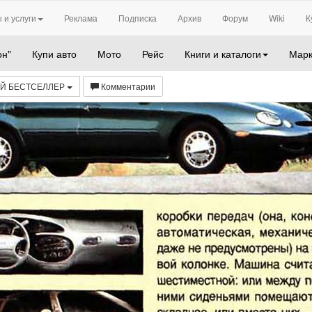
 и услуги
Реклама
Подписка
Архив
Форум
Wiki
К
он"
Купи авто
Мото
Рейс
Книги и каталоги
Марк
ИЙ БЕСТСЕЛЛЕР
Комментарии