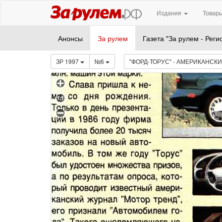
Издания
Товары
Анонсы
За рулем
Газета "За рулем - Реги
ЗР 1997
№6
"ФОРД-ТОРУС" - АМЕРИКАНСК