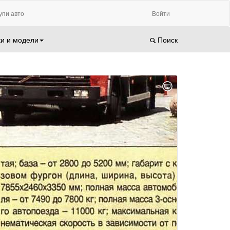
упи авто
Войти
и и модели
Поиск