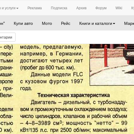
 и услуги
Реклама
Подписка
Архив
Форум
Wiki
К
он"
Купи авто
Мото
Рейс
Книги и каталоги
Марк
нтарии