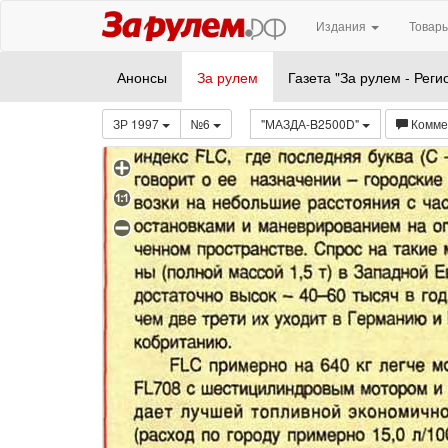
Издания
Товары
Анонсы
За рулем
Газета "За рулем - Реги
ЗР 1997
№6
"МАЗДА-B2500D"
Комме