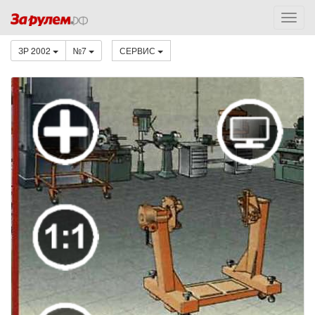
ЗР 2002
№7
СЕРВИС