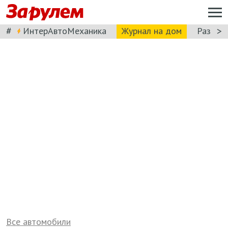
#
>
ИнтерАвтоМеханика
Журнал на дом
Разбор
Все автомобили