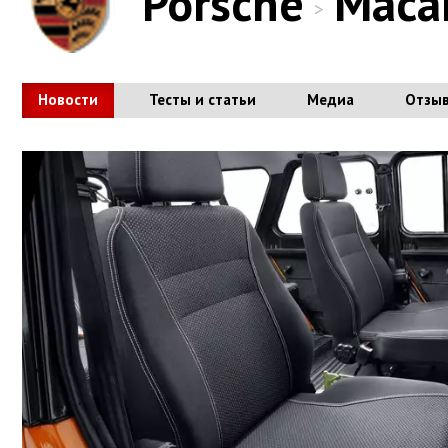
Porsche
Maca
>
Новости
Тесты и статьи
Медиа
Отзы