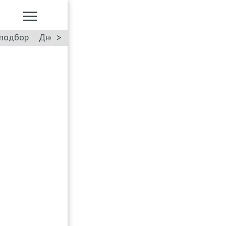
>
подбор
Дневник: Лада Искра
Такси
Форум
ПДД