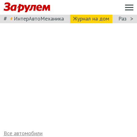
#
>
ИнтерАвтоМеханика
Журнал на дом
Разбор
Все автомобили