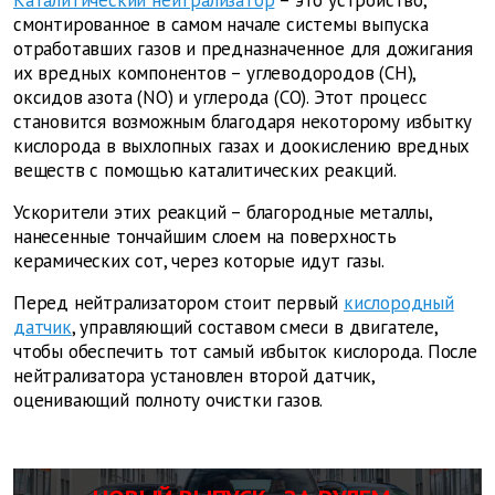
Каталитический нейтрализатор
– это устройство,
смонтированное в самом начале системы выпуска
отработавших газов и предназначенное для дожигания
их вредных компонентов – углеводородов (CH
),
оксидов азота (NO
) и углерода (CO). Этот процесс
становится возможным благодаря некоторому избытку
кислорода в выхлопных газах и доокислению вредных
веществ с помощью каталитических реакций.
Ускорители этих реакций – благородные металлы,
нанесенные тончайшим слоем на поверхность
керамических сот, через которые идут газы.
Перед нейтрализатором стоит первый
кислородный
датчик
, управляющий составом смеси в двигателе,
чтобы обеспечить тот самый избыток кислорода. После
нейтрализатора установлен второй датчик,
оценивающий полноту очистки газов.