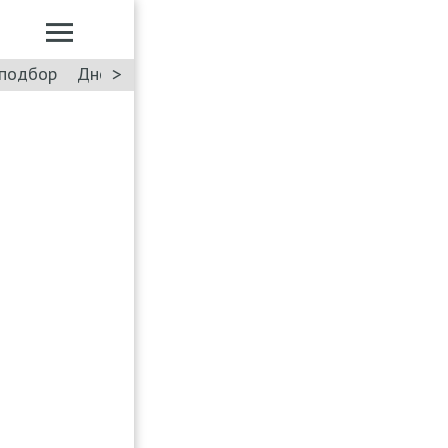
>
подбор
Дневник: Лада Искра
Такси
Форум
ПДД