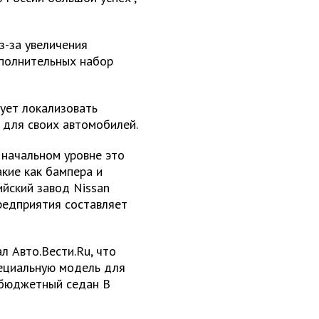
з-за увеличения
полнительных набор
ует локализовать
для своих автомобилей.
 начальном уровне это
акие как бампера и
ийский завод Nissan
редприятия составляет
л Авто.Вести.Ru, что
пециальную модель для
т бюджетный седан B