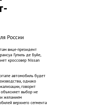
т-
для России
там вице-президент
рансуа Гупиль де Буйе,
анет кроссовер Nissan
 этапе автомобиль будет
оизводства, однако
кализации, говорит
 объясняет выбор не
ии желанием
обилей верхнего сегмента