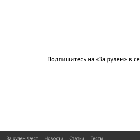
Подпишитесь на «За рулем» в
се
За рулем Фест
Новости
Статьи
Тесты