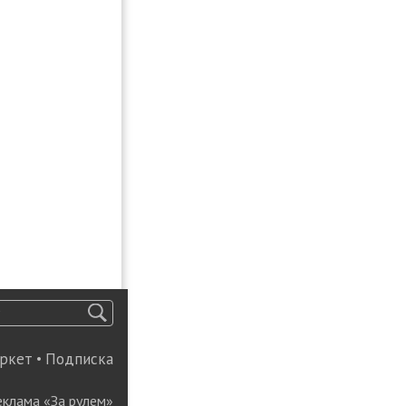
ркет
•
Подписка
еклама «За рулем»