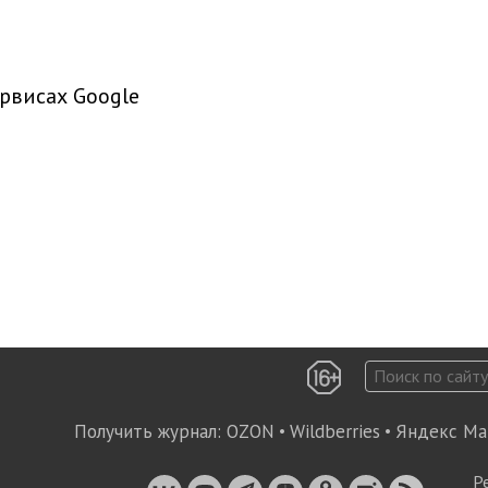
рвисах Google
Получить журнал:
OZON
•
Wildberries
•
Яндекс Ма
Р