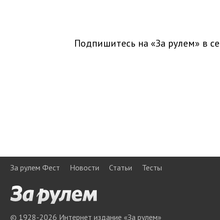
Подпишитесь на «За рулем» в
се
За рулем Фест
Новости
Статьи
Тесты
© 1928-
2026
Интернет издание «За рулем»