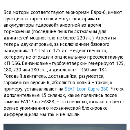
Все моторы соответствуют эконормам Евро-6, имеют
функцию «старт-стоп» и могут подзаряжать
аккумуляторы «даровой» энергией во время
торможения (последние пункты актуальны для
двигателей мощностью не более 220 л.с.). Агрегаты
теперь двухлитровые, за исключением базового
наддувника 1.4 TSI со 125 л.с. – единственного,
которому не отрядили опциональную преселективную
КП DSG. Бензиновые «турбочетверки» генерируют 125,
180, 220 или 280 л.с., а дизельные – 150 или 184.
Топовый двигатель, доставшийся, разумеется,
заряженной версии R, абсолютно новый – такой, к
примеру, устанавливают на
SEAT Leon Cupra 280
. Что ж,
дополнительные 15 силенок, какие появились после
замены EA113 на EA888, – это неплохо, однако в пресс-
релизе упоминания о механической блокировке
дифференциала мы так и не нашли.