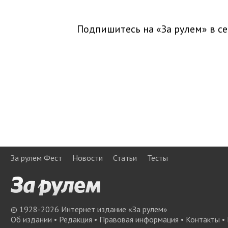
Подпишитесь на «За рулем» в
се
За рулем Фест
Новости
Статьи
Тесты
© 1928-
2026
Интернет издание «За рулем»
Об издании
•
Редакция
•
Правовая информация
•
Контакты
•