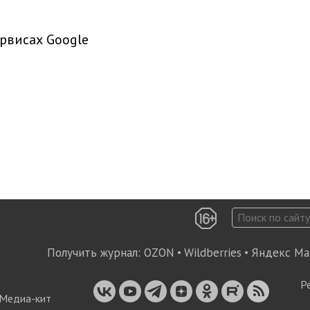
рвисах Google
Получить журнал:
OZON
•
Wildberries
•
Яндекс Ма
Р
Медиа-кит