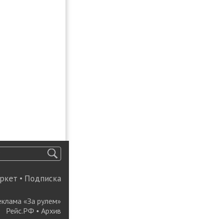
ркет
•
Подписка
еклама «За рулем»
Рейс.РФ
•
Архив