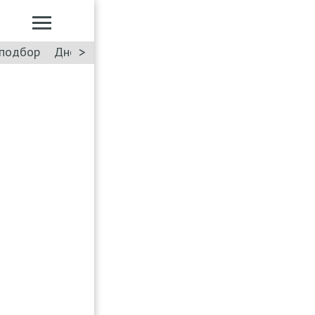
>
подбор
Дневник: Лада Искра
Такси
Форум
ПДД