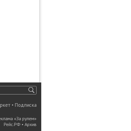
ркет
•
Подписка
еклама «За рулем»
Рейс.РФ
•
Архив