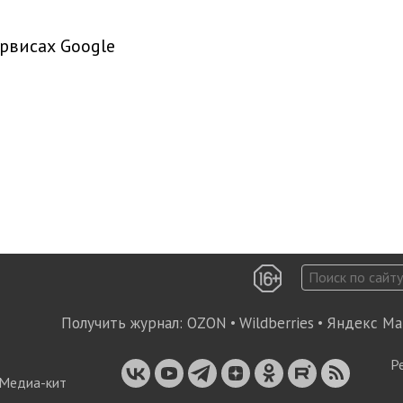
рвисах Google
Получить журнал:
OZON
•
Wildberries
•
Яндекс Ма
Р
Медиа-кит