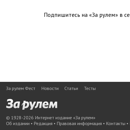
Подпишитесь на «За рулем» в
се
За рулем Фест
Новости
Статьи
Тесты
© 1928-
2026
Интернет издание «За рулем»
Об издании
•
Редакция
•
Правовая информация
•
Контакты
•