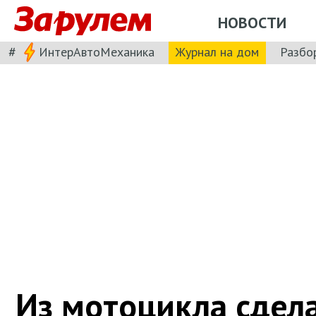
НОВОСТИ
#
ИнтерАвтоМеханика
Журнал на дом
Разбо
Из мотоцикла сдел