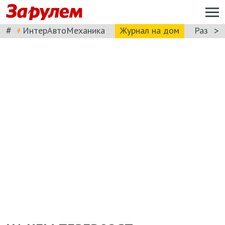
#
>
ИнтерАвтоМеханика
Журнал на дом
Разбор