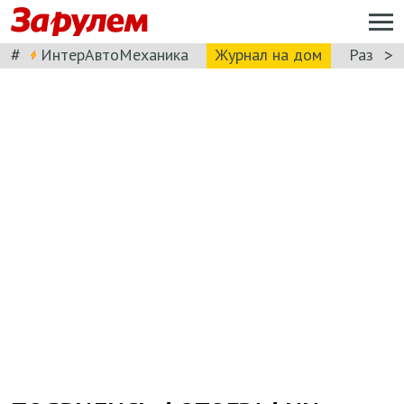
#
>
ИнтерАвтоМеханика
Журнал на дом
Разбор