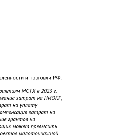
шленности и торговли РФ:
риятиям МСТХ в 2023 г.
рование затрат на НИОКР,
трат на уплату
компенсация затрат на
ние грантов на
ющих может превысить
проектов малотоннажной