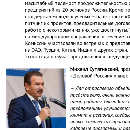
масштабный телемост продолжительностью с
предприятий из 20 регионов России. Кроме то
поддержал молодых ученых – на выставке «
питчинг их проектов, предварительные дого
работе с некоторыми из них уже достигнуты.
на международном направлении: в течение г
Комиссии участвовали во встречах с предста
из ОАЭ, Турции, Китая, Индии и других стран
этого года получат продолжения в следующе
Михаил Сутягинский
, пр
«Деловой России» и вице
— Для отраслевого объеди
представляю, очень важн
темп работы. Благодаря 
предложениям улучшаетс
климат в регионах, созда
новых химических произв
кадровые программы и р