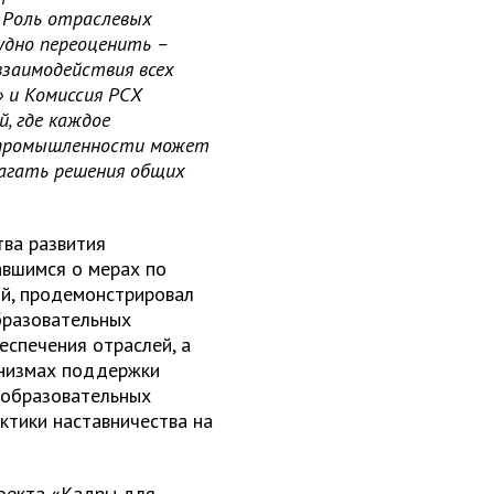
 Роль отраслевых
удно переоценить –
заимодействия всех
 и Комиссия РСХ
, где каждое
й промышленности может
агать решения общих
тва развития
авшимся о мерах по
й, продемонстрировал
бразовательных
еспечения отраслей, а
анизмах поддержки
 образовательных
актики наставничества на
оекта «Кадры для