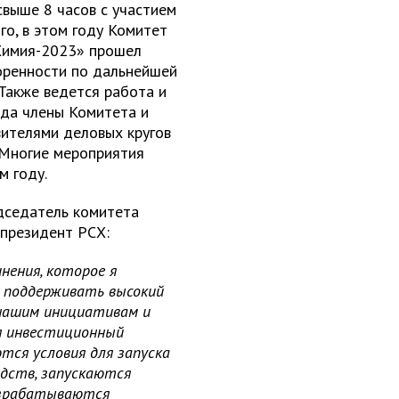
выше 8 часов с участием
го, в этом году Комитет
Химия-2023» прошел
воренности по дальнейшей
 Также ведется работа и
ода члены Комитета и
вителями деловых кругов
. Многие мероприятия
м году.
едседатель комитета
-президент РСХ:
нения, которое я
о поддерживать высокий
нашим инициативам и
я инвестиционный
ются условия для запуска
одств, запускаются
азрабатываются