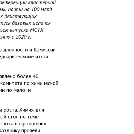
преференции кластерной
мы почти на 100 млрд
ках действующих
пуск базовых цепочек
бъем выпуска МСТХ
ению с 2020 г.
ышленности и Комиссии
едварительные итоги
авлено более 40
 комитета по химической
и по мало- и
ы роста. Химия для
лый стол по теме
 эпоха возрождения
разднику провели