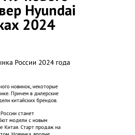
вер Hyundai
нках 2024
нка России 2024 года
ого новинок, некоторые
ынке. Причем в дилерские
дели китайских брендов.
 России станет
бют модели с новым
е Китая. Старт продаж на
том. Новинка, вполне