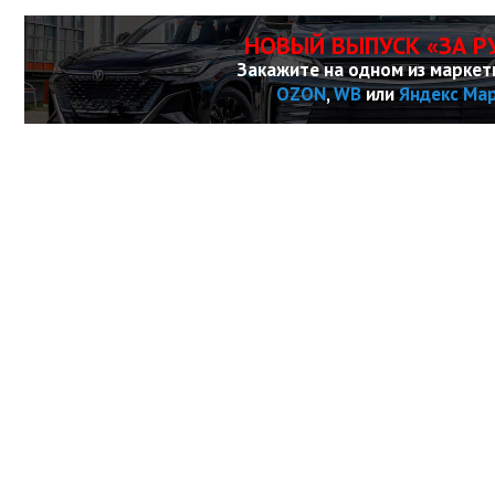
НОВЫЙ ВЫПУСК «ЗА Р
Закажите на одном из маркет
OZON
,
WB
или
Яндекс Ма