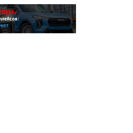
УЛЕМ»
плейсов:
ркет