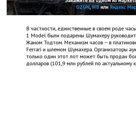
Закажите на одном из маркет
OZON
,
WB
или
Яндекс Ма
В частности, единственные в своем роде часы
1 Model были подарены Шумахеру руководите
Жаном Тодтом. Механизм часов – в платинов
Ferrari и шлемом Шумахера. Организаторы ау
только один этот лот может быть продан бол
долларов (101,9 млн рублей по актуальному к