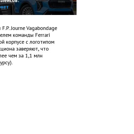
плейсов:
ркет
 F.P. Journe Vagabondage
лем команды Ferrari
ой корпусе с логотипом
кциона заверяют, что
ее чем за 1,1 млн
урсу).