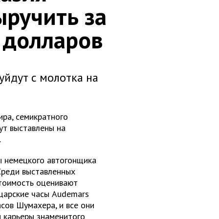
ручить за
 долларов
уйдут с молотка на
ра, семикратного
т выставлены на
.
ы немецкого автогонщика
 Среди выставленных
стоимость оценивают
йцарские часы Audemars
асов Шумахера, и все они
 карьеры знаменитого