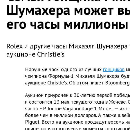
Шумахера может вы
его часы миллионы
Rolex и другие часы Михаэля Шумахера 
аукционе Christie's
Наручные часы одного из лучших
гонщиков
ми
чемпиона Формулы-1 Михаэля Шумахера буду
аукционе Christie's. Об этом пишет Bloomberg
Аукцион приурочен к 30-летию первой побед
и состоится 13 мая текущего года в Женеве.
часов F.P. Journe Vagabondage 1 Model — их 
более чем в миллион долларов. А также шве
Piguet. Всего на аукционе продадут восемь ч
олицетворяют ключевые моменты спортивной