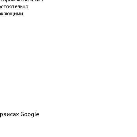
остоятельно
ужающими.
рвисах Google