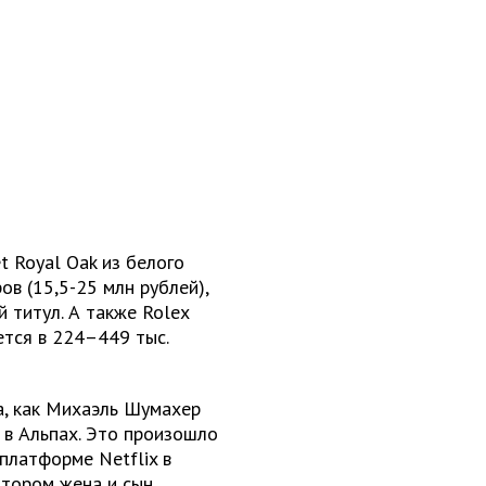
t Royal Oak из белого
в (15,5-25 млн рублей),
 титул. А также Rolex
тся в 224–449 тыс.
а, как Михаэль Шумахер
 в Альпах. Это произошло
платформе Netflix в
отором жена и сын