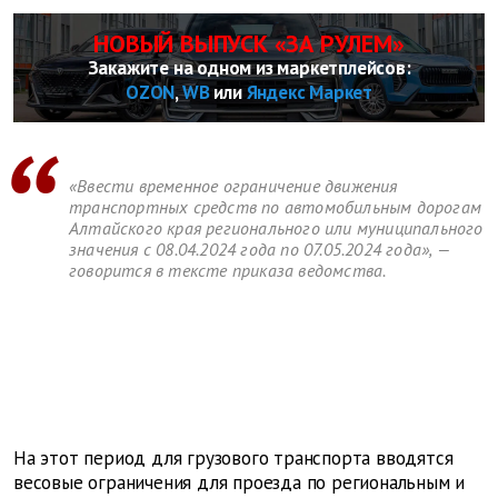
НОВЫЙ ВЫПУСК «ЗА РУЛЕМ»
Закажите на одном из маркетплейсов:
OZON
,
WB
или
Яндекс Маркет
«Ввести временное ограничение движения
транспортных средств по автомобильным дорогам
Алтайского края регионального или муниципального
значения с 08.04.2024 года по 07.05.2024 года», —
говорится в тексте приказа ведомства.
На этот период для грузового транспорта вводятся
весовые ограничения для проезда по региональным и