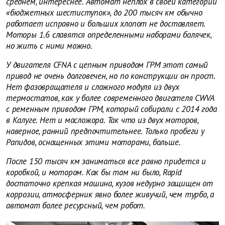
среднем, интереснее. Автомат неплох в своей категории
«бюджетных шестиступок», до 200 тысяч км обычно
работает исправно и больших хлопот не доставляет.
Моторы 1.6 славятся определенными наборами болячек,
но жить с ними можно.
У двигателя CFNA с цепным приводом ГРМ этот самый
привод не очень долговечен, но по конструкции он прост.
Нет фазовращателя и сложного модуля из двух
термостатов, как у более современного двигателя CWVA
с ременным приводом ГРМ, который собирали с 2014 года
в Калуге. Нет и масложора. Так что из двух моторов,
наверное, ранний предпочтительнее. Только пробеги у
Рапидов, оснащенных этими моторами, больше.
После 150 тысяч км заниматься все равно придется и
коробкой, и мотором. Как бы там ни было, Rapid
достаточно крепкая машина, кузов недурно защищен от
коррозии, атмосферник явно более живучий, чем турбо, а
автомат более ресурсный, чем робот.