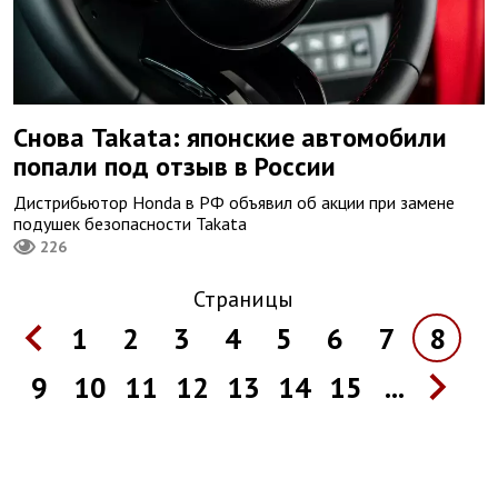
Снова Takata: японские автомобили
попали под отзыв в России
Дистрибьютор Honda в РФ объявил об акции при замене
подушек безопасности Takata
226
Страницы
1
2
3
4
5
6
7
8
9
10
11
12
13
14
15
...