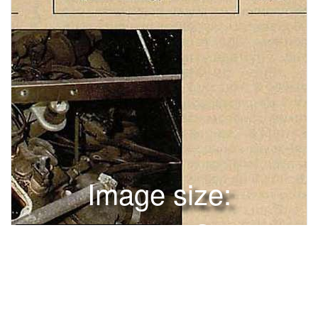
Image size:
1280x1689 Scale:
100% -
PanoJS3
122
123
йоимийламиМЕНЯЕМ МАСЛОСЪЕМНЫЕ КОЛПАЧКИ НА