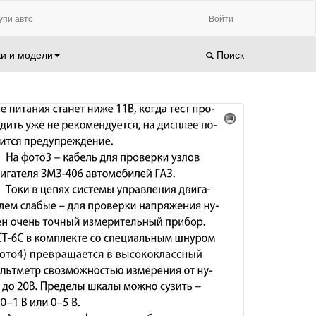
упи авто
Войти
и и модели
Поиск