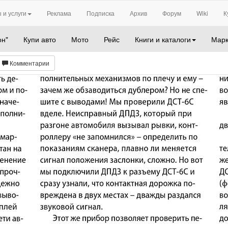
 и услуги
Реклама
Подписка
Архив
Форум
Wiki
К
он"
Купи авто
Мото
Рейс
Книги и каталоги
Марк
Комментарии