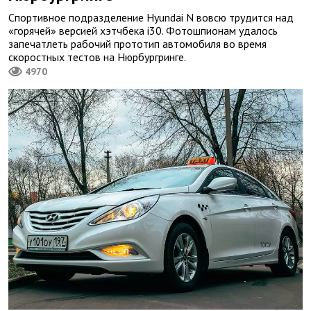
Спортивное подразделение Hyundai N вовсю трудится над
«горячей» версией хэтчбека i30. Фотошпионам удалось
запечатлеть рабочий прототип автомобиля во время
скоростных тестов на Нюрбургринге.
4970