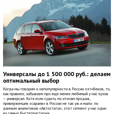
Универсалы до 1 500 000 руб.: делаем
оптимальный выбор
Когда мы говорим о непопулярности в России хэтчбеков, то,
как правило, забываем про еще менее любимый у нас кузов
– универсал. Хотя если судить по итогам продаж,
приверженцев «сараев» в России не так уж и мало: по
данным аналитиков «Автостата», этот сегмент у нас один
из самых быстрорастущих.