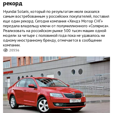
рекорд
Hyundai Solaris, который по результатам июля оказался
самым востребованным у российских покупателей, поставил
еще один рекорд. Сегодня компания «Хендэ Мотор СНГ»
передала владельцу ключи от полумиллионного «Соляриса».
Реализовать на российском рынке 500 тысяч машин одной
модели за четыре с половиной года пока не удавалось ни
одному иностранному бренду, отмечается в сообщении
компании.
20556