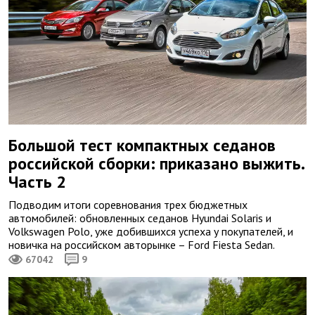
Большой тест компактных седанов
российской сборки: приказано выжить.
Часть 2
Подводим итоги соревнования трех бюджетных
автомобилей: обновленных седанов Hyundai Solaris и
Volkswagen Polo, уже добившихся успеха у покупателей, и
новичка на российском авторынке – Ford Fiesta Sedan.
67042
9