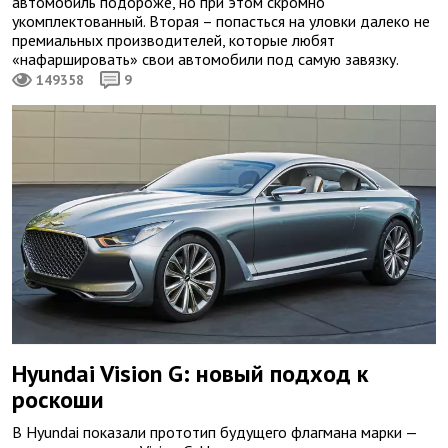
автомобиль подороже, но при этом скромно
укомплектованный. Вторая – попасться на уловки далеко не
премиальных производителей, которые любят
«нафаршировать» свои автомобили под самую завязку.
149358
9
Hyundai Vision G: новый подход к
роскоши
В Hyundai показали прототип будущего флагмана марки —