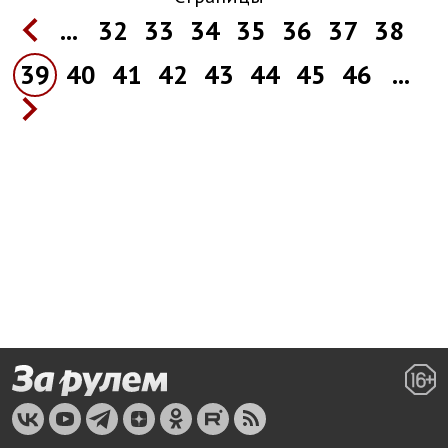
...
32
33
34
35
36
37
38
39
40
41
42
43
44
45
46
...