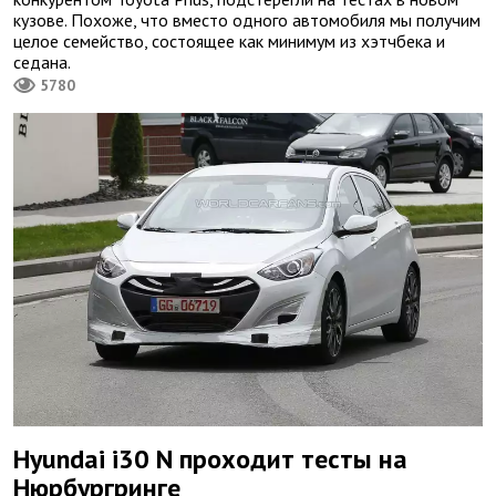
кузове. Похоже, что вместо одного автомобиля мы получим
целое семейство, состоящее как минимум из хэтчбека и
седана.
5780
Hyundai i30 N проходит тесты на
Нюрбургринге