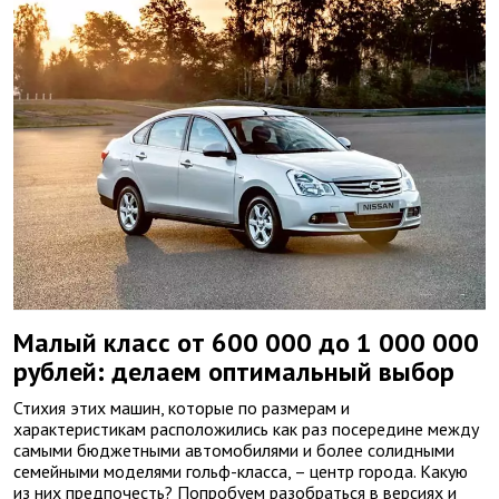
Малый класс от 600 000 до 1 000 000
рублей: делаем оптимальный выбор
Стихия этих машин, которые по размерам и
характеристикам расположились как раз посередине между
самыми бюджетными автомобилями и более солидными
семейными моделями гольф-класса, – центр города. Какую
из них предпочесть? Попробуем разобраться в версиях и