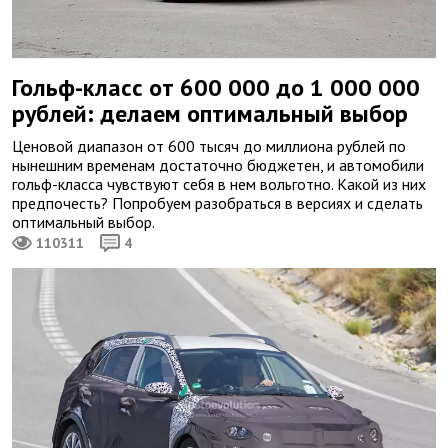
Гольф-класс от 600 000 до 1 000 000
рублей: делаем оптимальный выбор
Ценовой диапазон от 600 тысяч до миллиона рублей по
нынешним временам достаточно бюджетен, и автомобили
гольф-класса чувствуют себя в нем вольготно. Какой из них
предпочесть? Попробуем разобраться в версиях и сделать
оптимальный выбор.
110311
4