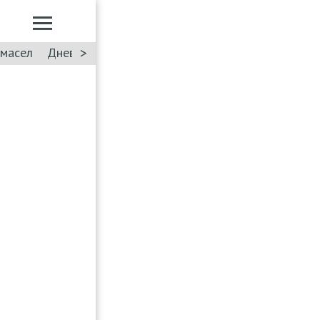
>
 масел
Дневник: Лада Искра
Автоподбор
Такси
Ф