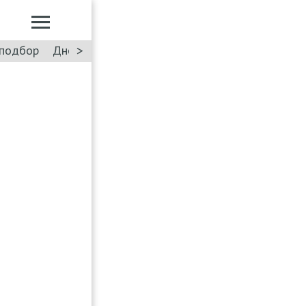
>
подбор
Дневник: Лада Искра
Такси
Форум
ПДД