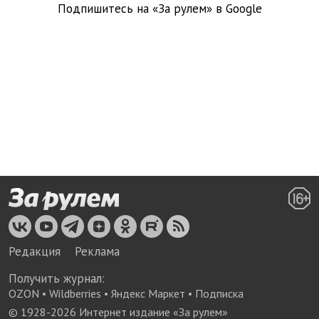
Подпишитесь на «За рулем» в
Google
Редакция
Реклама
Получить журнал:
OZON
•
Wildberries
•
Яндекс Маркет
•
Подписка
© 1928-
2026
Интернет издание «За рулем»