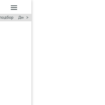
>
подбор
Дневник: Лада Искра
Такси
Форум
ПДД