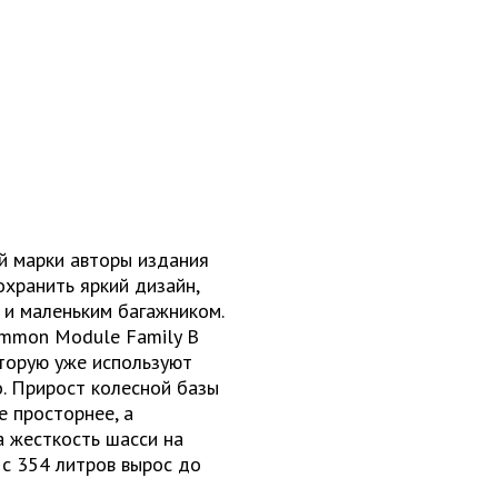
й марки авторы издания
охранить яркий дизайн,
 и маленьким багажником.
ommon Module Family B
которую уже используют
o. Прирост колесной базы
e просторнее, а
а жесткость шасси на
 с 354 литров вырос до