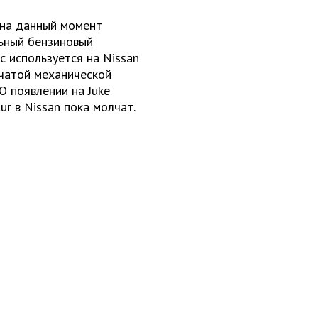
на данный момент
льный бензиновый
с используется на Nissan
нчатой механической
О появлении на Juke
ur в Nissan пока молчат.