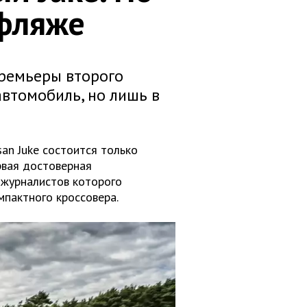
уфляже
премьеры второго
автомобиль, но лишь в
an Juke состоится только
рвая достоверная
 журналистов которого
мпактного кроссовера.