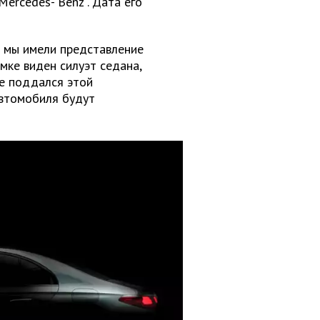
Mercedes-
Benz
. Дата его
ы мы имели представление
имке виден силуэт седана,
е поддался этой
автомобиля будут