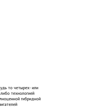
будь то четырех- или
 либо технологией
олноценной гибридной
вигателей