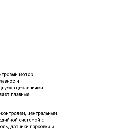
литровый мотор
лавное и
 двумя сцеплениями
вает плавные
-контролем, центральным
едийной системой с
оль, датчики парковки и