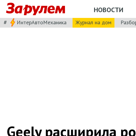
НОВОСТИ
#
ИнтерАвтоМеханика
Журнал на дом
Разбо
Geely расширила р