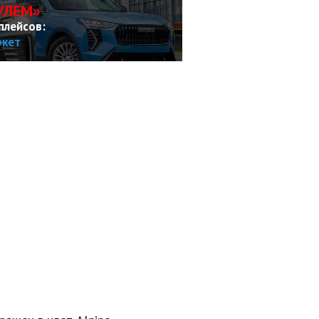
УЛЕМ»
плейсов:
ркет