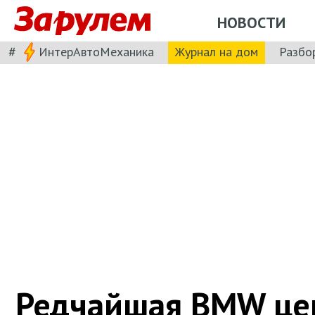
НОВОСТИ
#
ИнтерАвтоМеханика
Журнал на дом
Разбо
Редчайшая BMW це