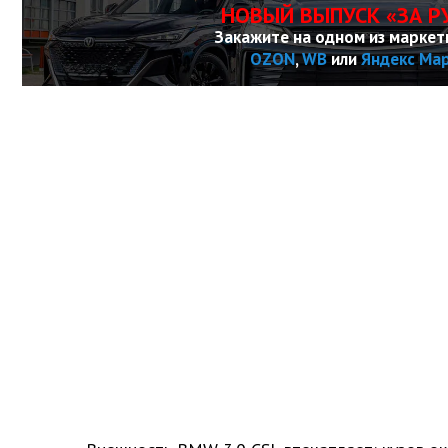
НОВЫЙ ВЫПУСК «ЗА Р
Закажите на одном из маркет
OZON
,
WB
или
Яндекс Ма