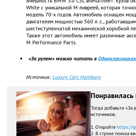
Внешность BMW 3.0 CSL впечатляет: кузов ок
White с уникальной M-ливреей, которая точн
модель 70-х годов. Автомобиль оснащен мо
двигателем мощностью 560 л. с., работающим
шестиступенчатой механической коробкой пер
Также этот автомобиль имеет различные акс
M Performance Parts.
«За рулем» можно читать в
Одноклассниках
Источник:
Luxury Cars Hamburg
Понравилась 
Тогда добавьте «За 
источников:
1. Откройте
https://g
2. В строке поиска в