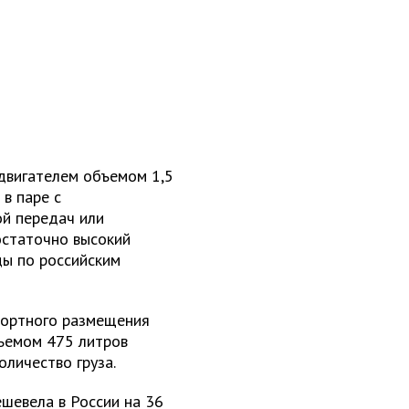
вигателем объемом 1,5
 в паре с
й передач или
остаточно высокий
ды по российским
фортного размещения
бъемом 475 литров
личество груза.
ешевела в России на 36