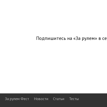
Подпишитесь на «За рулем» в
се
За рулем Фест
Новости
Статьи
Тесты