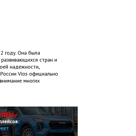
02 году. Она была
 развивающихся стран и
воей надежности,
 России Vios официально
 внимание многих
УЛЕМ»
плейсов:
ркет