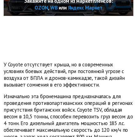
Закажите на одном из маркетплейсов:
OZON
,
WB
или
Яндекс Маркет
У Coyote отсутствует крыша, но в современных
условиях боевых действий, при постоянной угрозе с
воздуха от БПЛА и дронов-камикадзе, такой дизайн
вызывает сомнения в его эффективности.
Изначально эта бронемашина предназначалась для
проведения противопартизанских операций в регионах
присутствия британских войск. Coyote TSV, обладая
весом в 10,5 тонны, способен перевозить груз весом до
4 тонн. Его дизельный двигатель мощностью 185 л.с.
обеспечивает максимальную скорость до 120 км/ч по
шоссе, а запас хода составляет 800 км. Машина