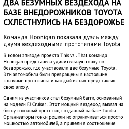
ДВА БЕЗУМНЫХ ВЕЗДЕХОДА НА
БАЗЕ ВНЕДОРОЖНИКОВ TOYOTA
СХЛЕСТНУЛИСЬ НА БЕЗДОРОЖЬЕ
Команда Hoonigan показала дуэль между
двумя вездеходными прототипами Toyota
В новом эпизоде проекта
This
vs
.
That
команда
Hoonigan
представила удивительную гонку по
бездорожью, где участвовали две безумные
Toyota
.
Эти автомобили были превращены в настоящие
гоночные прототипы, и каждый из них представлял
свою эпоху.
Одним из участников стал безумный багги, основанный
на модели
FJ
Cruiser
. Этот мощный вездеход вызвал на
битву гоночный прототип, созданный на базе
Tundra
.
Организаторы гонки решили не ограничиваться просто
мощностью автомобилей, а привели в соотношение