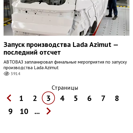
Запуск производства Lada Azimut —
последний отсчет
АВТОВАЗ запланировал финальные мероприятия по запуску
производства Lada Azimut
3914
Страницы
1
2
3
4
5
6
7
8
9
10
...