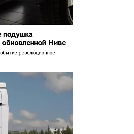
е подушка
б обновленной Ниве
— событие революционное