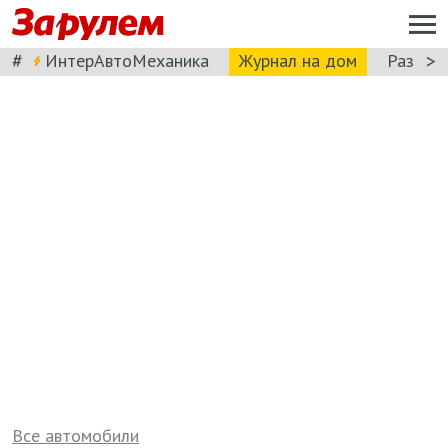
#
>
ИнтерАвтоМеханика
Журнал на дом
Разбор
Все автомобили