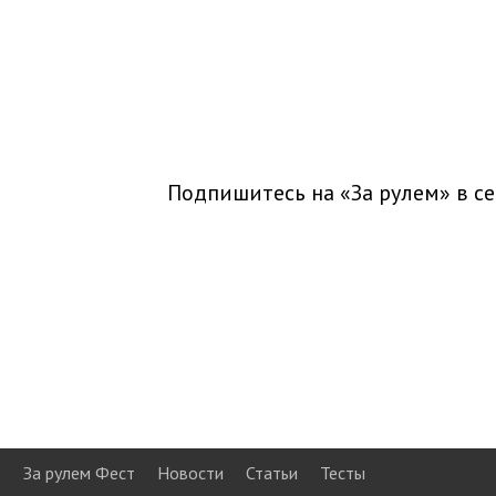
Подпишитесь на «За рулем» в
се
За рулем Фест
Новости
Статьи
Тесты