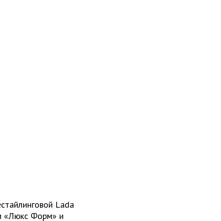
естайлинговой Lada
и «Люкс Форм» и