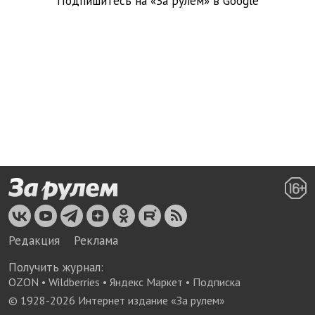
Подпишитесь на «За рулем» в
Google
Редакция
Реклама
Получить журнал:
OZON
•
Wildberries
•
Яндекс Маркет
•
Подписка
© 1928-
2026
Интернет издание «За рулем»