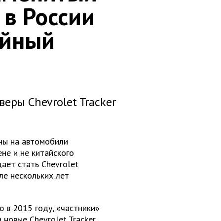
 в России
ойный
еры Chevrolet Tracker
ены на автомобили
ене и не китайского
ает стать Chevrolet
сле нескольких лет
ю в 2015 году, «частники»
 новые Chevrolet Tracker