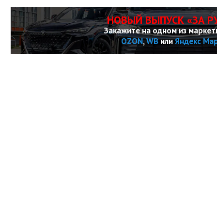
НОВЫЙ ВЫПУСК «ЗА Р
Закажите на одном из маркет
OZON
,
WB
или
Яндекс Ма