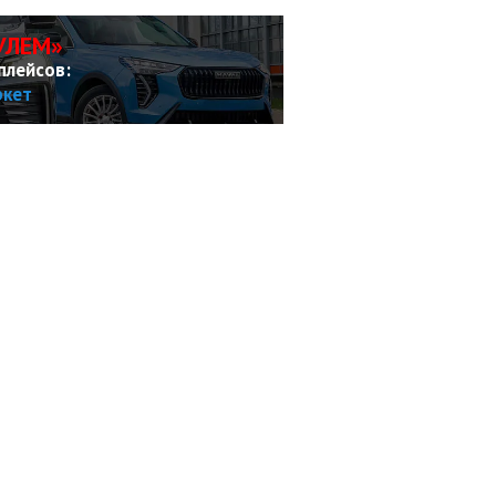
УЛЕМ»
плейсов:
ркет