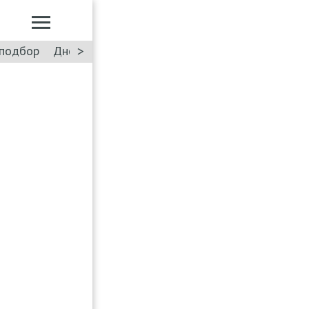
>
подбор
Дневник: Лада Искра
Такси
Форум
ПДД