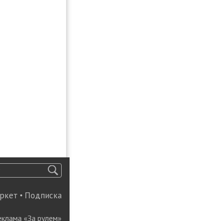
ркет
•
Подписка
еклама «За рулем»