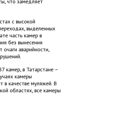
ты, что замедляет
стах с высокой
 переходах, выделенных
ате часть камер в
ния без вынесения
т очаги аварийности,
арушений.
7 камер, в Татарстане –
лучаях камеры
т в качестве муляжей. В
кой областях, все камеры