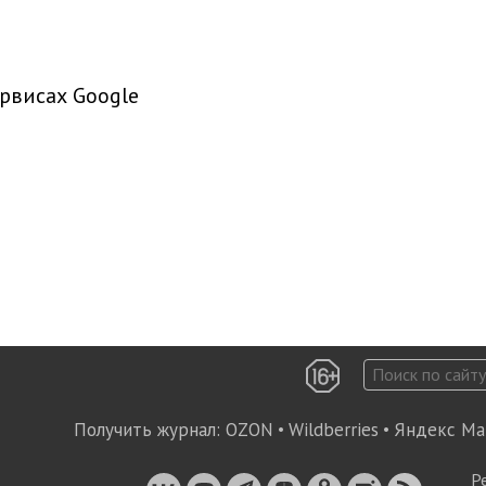
рвисах Google
Получить журнал:
OZON
•
Wildberries
•
Яндекс Ма
Р