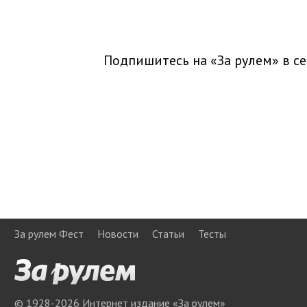
Подпишитесь на «За рулем» в
се
За рулем Фест
Новости
Статьи
Тесты
© 1928-
2026
Интернет издание «За рулем»