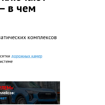
— в чем
матических комплексов
есятки
дорожных камер
системе
УЛЕМ»
плейсов:
ркет