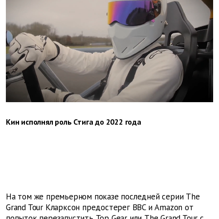
Кин исполнял роль Стига до 2022 года
На том же премьерном показе последней серии The
Grand Tour Кларксон предостерег BBC и Amazon от
попыток перезапустить Top Gear или The Grand Tour с