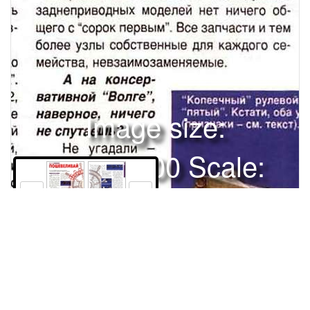
Image size:
1280x1700 Scale:
100% -
PanoJS3
68
69
УПРИЛАВКАПОШЕВЕЛИВАЙНа этот раз пройдемся вдоль
рыночных прилавков с деталями рулевого управления: от
баранок до шарнировнок: "копеечный" - для ВАЗ-2101, 2102
2103,2106 и "пятый"-для остальных Однако, одних рулей
сколько... У машин. У первой группы вал рулевас, наверное,
Права и использование
для любого автомобиля вого управления - цельный, у второй