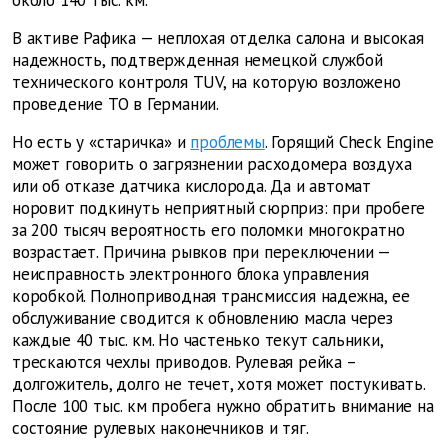
около 140 тыс. км.
В активе Рафика — неплохая отделка салона и высокая
надежность, подтвержденная немецкой службой
технического контроля TUV, на которую возложено
проведение ТО в Германии.
Но есть у «старичка» и
проблемы
. Горящий Check Engine
может говорить о загрязнении расходомера воздуха
или об отказе датчика кислорода. Да и автомат
норовит подкинуть неприятный сюрприз: при пробеге
за 200 тысяч вероятность его поломки многократно
возрастает. Причина рывков при переключении —
неисправность электронного блока управления
коробкой. Полноприводная трансмиссия надежна, ее
обслуживание сводится к обновлению масла через
каждые 40 тыс. км. Но частенько текут сальники,
трескаются чехлы приводов. Рулевая рейка –
долгожитель, долго не течет, хотя может постукивать.
После 100 тыс. км пробега нужно обратить внимание на
состояние рулевых наконечников и тяг.