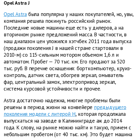
Opel Astra J
Opel Astra
была популярна у наших покупателей, но, увы,
компания решила покинуть российский рынок.
Последние новые машины еще есть у дилеров, а на
вторичном рынке предложений масса. В частности, в
наш диапазон цен уложился хэтчбек 2011 года выпуска
(продажи поколения J в нашей стране стартовали в
2010-м) со 115-сильным мотором объемом 1,6 л и
автоматом. Пробег — 70 тыс. км. Его продают за 520
тыс. руб. В перечне оснащения: борткомпьютер, круиз-
контроль, датчик света, обогрев зеркал, омыватель
фар, центральный замок, электропривод зеркал,
система курсовой устойчивости и прочее.
Astra достаточно надежна, многие проблемы были
решены в период жизни на конвейере
предыдущего
поколения модели с литерой H
, которая продолжала
выпускаться на заводе в Калининграде аж до 2014
года. К слову, на рынке можно найти и такую, причем с
небольшим пробегом (от 40 тыс. км). Это будет машина