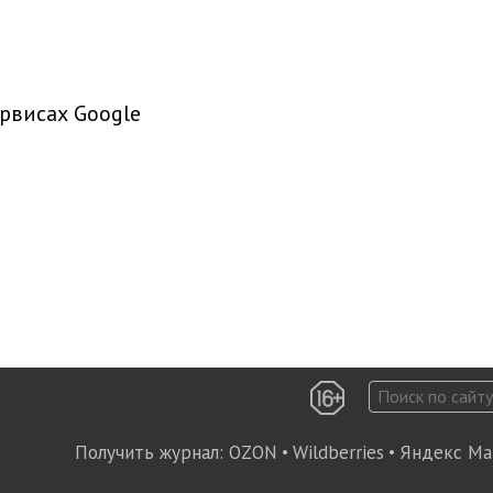
рвисах Google
Получить журнал:
OZON
•
Wildberries
•
Яндекс Ма