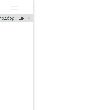
>
подбор
Дневник: Лада Искра
Такси
Форум
ПДД