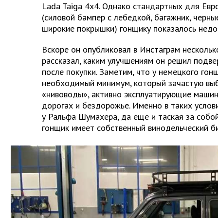
Lada Taiga 4x4. Однако стандартных для Ев
(силовой бампер с лебедкой, багажник, черны
широкие покрышки) гонщику показалось недо
Вскоре он опубликовал в Инстаграм нескольк
рассказал, каким улучшениям он решил подве
после покупки. Заметим, что у немецкого гон
необходимый минимум, который зачастую выб
«нивоводы», активно эксплуатирующие машин
дорогах и бездорожье. Именно в таких услов
у Ральфа Шумахера, да еще и таская за собо
гонщик имеет собственный винодельческий би