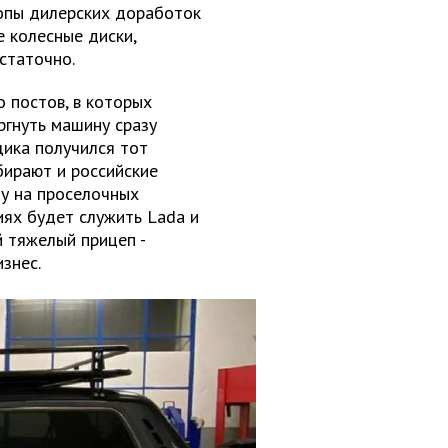
ропы дилерских доработок
е колесные диски,
статочно.
о постов, в которых
ргнуть машину сразу
щика получился тот
ирают и российские
у на проселочных
иях будет служить Lada и
й тяжелый прицеп -
знес.