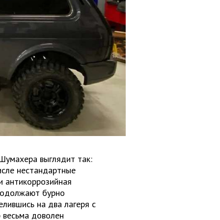
Шумахера выглядит так:
исле нестандартные
и антикоррозийная
родолжают бурно
елившись на два лагеря с
ф весьма доволен