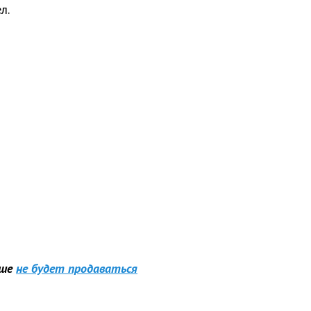
л.
ьше
не будет продаваться