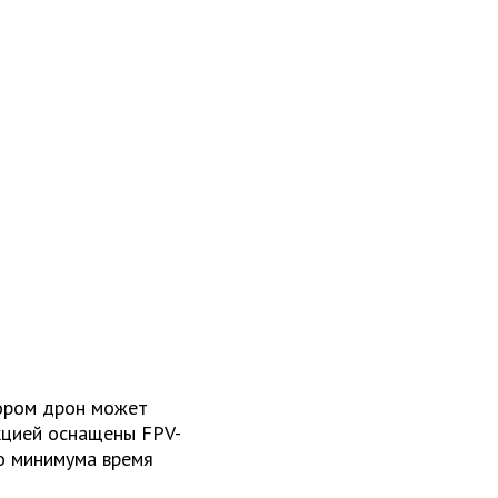
тором дрон может
кцией оснащены FPV-
о минимума время