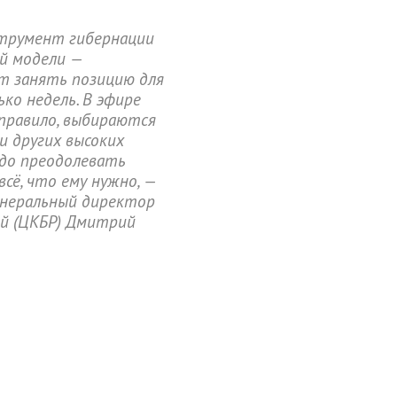
струмент гибернации
ой модели —
т занять позицию для
ько недель. В эфире
 правило, выбираются
и других высоких
адо преодолевать
всё, что ему нужно, —
енеральный директор
й (ЦКБР) Дмитрий