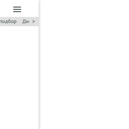
>
подбор
Дневник: Лада Искра
Такси
Форум
ПДД