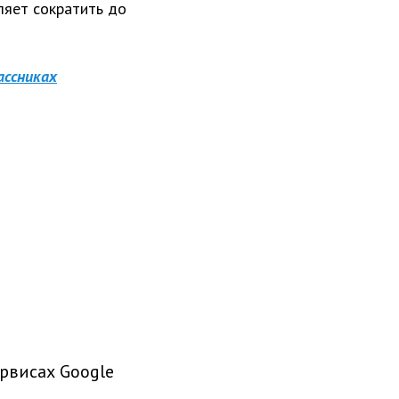
ляет сократить до
ассниках
рвисах Google