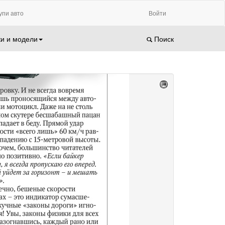
упи авто
Войти
и и модели
Поиск