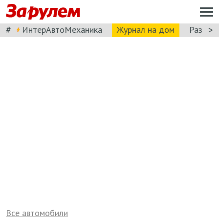
#
>
ИнтерАвтоМеханика
Журнал на дом
Разбор
Все автомобили