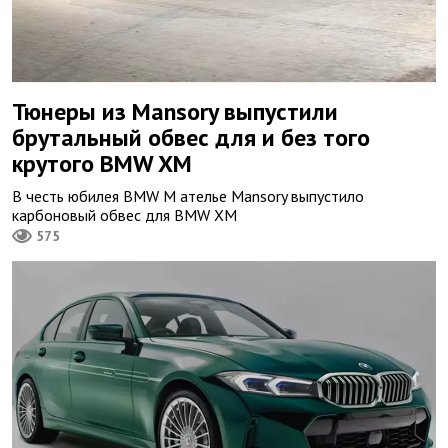
Тюнеры из Mansory выпустили
брутальный обвес для и без того
крутого BMW XM
В честь юбилея BMW M ателье Mansory выпустило
карбоновый обвес для BMW XM
575