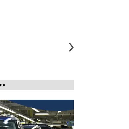
Hyundai Veloster
Hyundai i10
Hyundai i20
H
ия