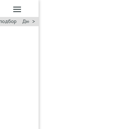
>
подбор
Дневник: Лада Искра
Такси
Форум
ПДД