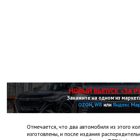
НОВЫЙ ВЫПУСК «ЗА Р
Закажите на одном из маркет
OZON
,
WB
или
Яндекс Ма
Отмечается, что два автомобиля из этого ко
изготовлены, и после издания распорядитель