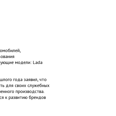
томобилей,
зования
дующие модели: Lada
лого года заявил, что
ать для своих служебных
енного производства.
ся к развитию брендов