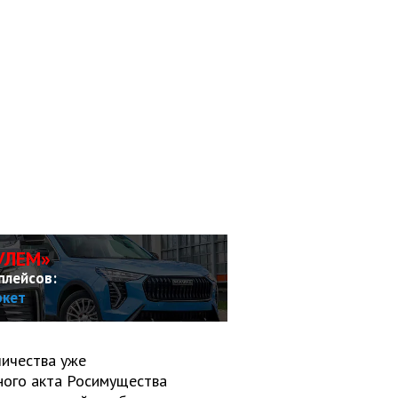
УЛЕМ»
плейсов:
ркет
личества уже
ного акта Росимущества