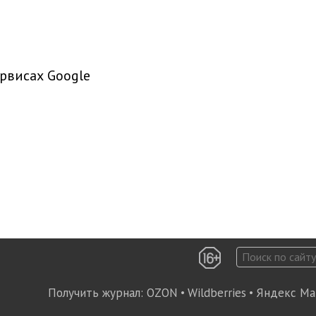
рвисах Google
Получить журнал:
OZON
•
Wildberries
•
Яндекс Ма