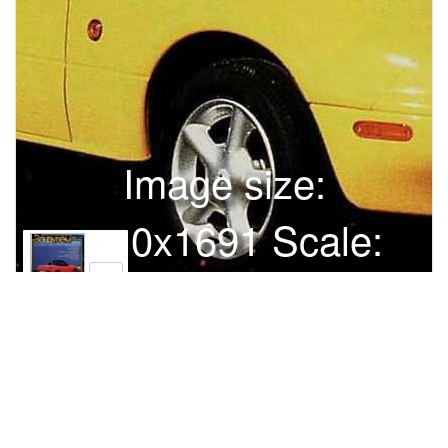
Image size:
1280x1691 Scale:
100% -
PanoJS3
1
ИЮНЬ 6/95Небо вместо крыши над головой. Об автомобилях с
кузовом - "ФИАТ-Баркетта", "Мазда МХ-5", их дальних и
близких родственниках читайте в этом номере журнала (стр.
50-53).Ттшо*&'Sl>ISSN 0321-4249
Права и использование